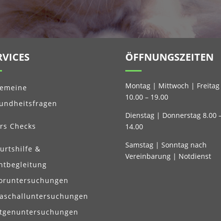
RVICES
ÖFFNUNGSZEITEN
Montag | Mittwoch | Freitag
gemeine
10.00 – 19.00
undheitsfragen
Dienstag | Donnerstag 8.00 
ers Checks
14.00
Samstag | Sonntag nach
urtshilfe &
Vereinbarung | Notdienst
htbegleitung
oruntersuchungen
raschalluntersuchungen
tgenuntersuchungen