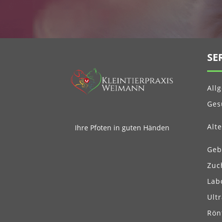
SE
All
Ges
Alt
Ihre Pfoten in guten Händen
Geb
Zuc
Lab
Ult
Rön