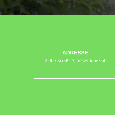
ADRESSE
Zeller Straße 7, 36329 Romrod