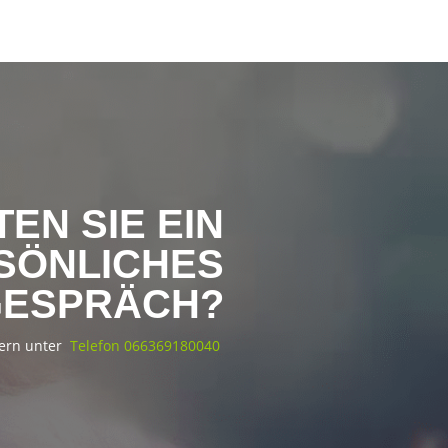
EN SIE EIN
SÖNLICHES
GESPRÄCH?
gern unter
Telefon 066369180040