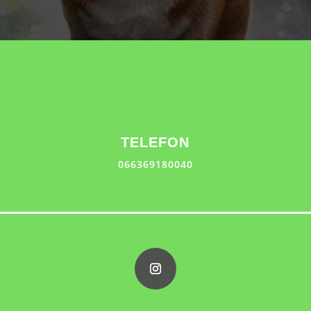
TELEFON
066369180040