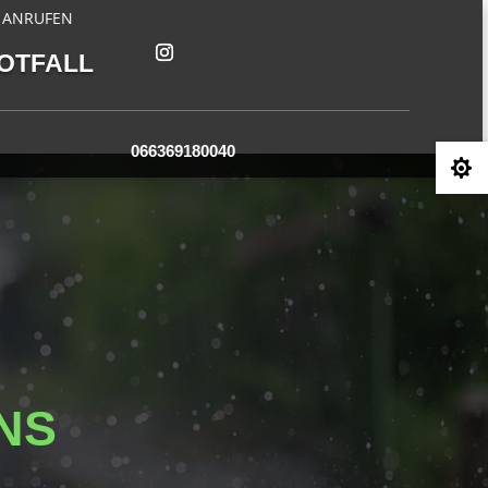
ANRUFEN
OTFALL
066369180040

NS