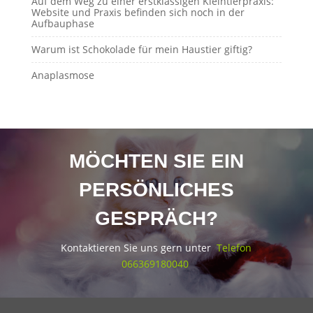
Auf dem Weg zu einer erstklassigen Kleintierpraxis:
Website und Praxis befinden sich noch in der
Aufbauphase
Warum ist Schokolade für mein Haustier giftig?
Anaplasmose
MÖCHTEN SIE EIN
PERSÖNLICHES
GESPRÄCH?
Kontaktieren Sie uns gern unter
Telefon
066369180040